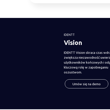
IDENTT
Vision
IDENTT Vision skraca czas wdra
zwiększa niezawodność uwierz
użytkowników końcowych i od
kluczową rolę w zapobieganiu
oszustwom.
Umów się na demo