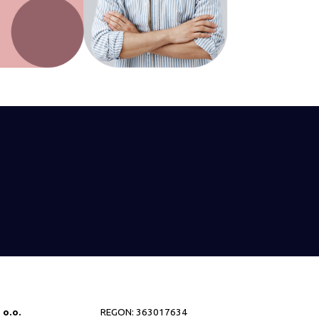
 o.o.
REGON: 363017634