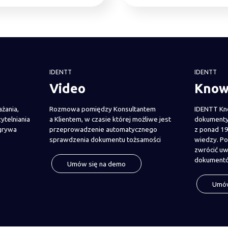
IDENTT
IDENTT
Video
Know
żania,
Rozmowa pomiędzy Konsultantem
IDENTT Kn
ytelniania
a Klientem, w czasie której możliwe jest
dokumenty 
grywa
przeprowadzenie automatycznego
z ponad 19
sprawdzenia dokumentu tożsamości
wiedzy. Po
zwrócić uw
dokumentó
Umów się na demo
Umów