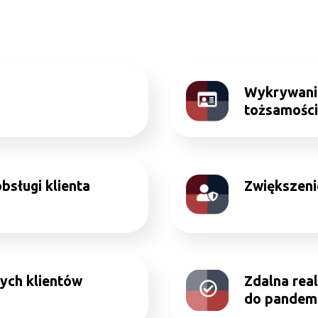
Wykrywanie
tożsamośc
bsługi klienta
Zwiększeni
ych klientów
Zdalna rea
do pandemi