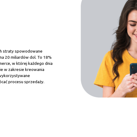
ch straty spowodowane
a 20 miliardów dol. To 18%
erce, w której każdego dnia
nie w zakresie kreowania
 wykorzystywane
ócać procesu sprzedaży.