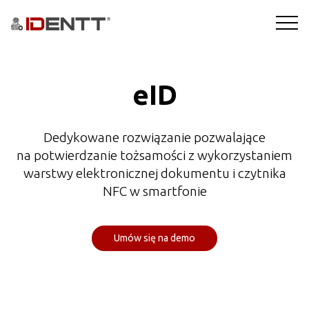
ROZWIĄZANIA
eID
TECHNOLOGIE
Dedykowane rozwiązanie pozwalające
BRANŻE
na potwierdzanie tożsamości z wykorzystaniem
warstwy elektronicznej dokumentu i czytnika
BLOG
NFC w smartfonie
FIRMA
Umów się na demo
DEMO