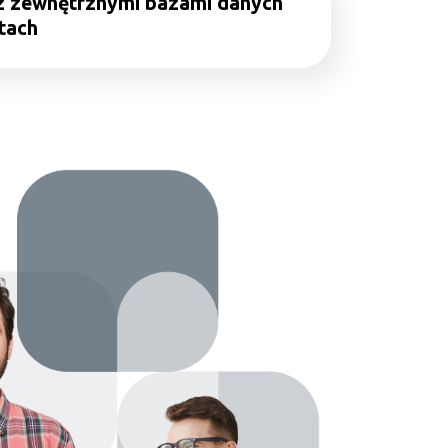
 z zewnętrznymi bazami danych
tach