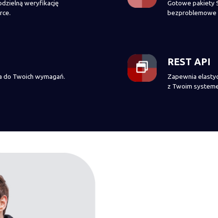
dzielną weryfikację
Gotowe pakiety S
rce.
bezproblemowe 
REST API
na do Twoich wymagań.
Zapewnia elastyc
z Twoim system