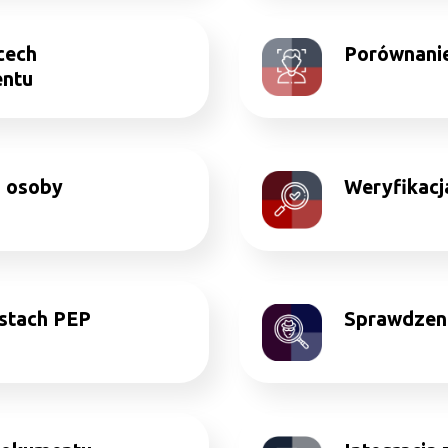
cech
Porównanie
entu
i osoby
Weryfikac
istach PEP
Sprawdzeni