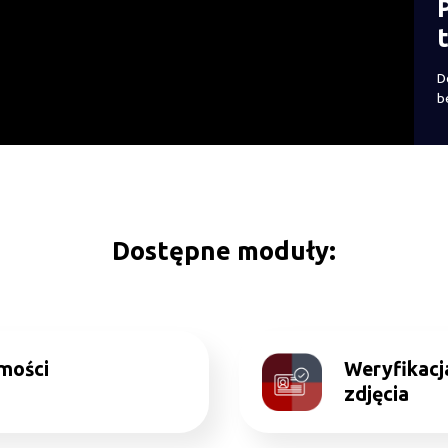
D
b
Dostępne moduły:
mości
Weryfikacj
zdjęcia