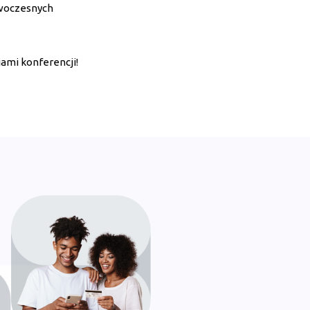
owoczesnych
jami konferencji!