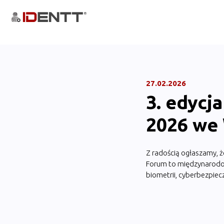
27.02.2026
3. edycj
2026 we
Z radością ogłaszamy, ż
Forum to międzynarodow
biometrii, cyberbezpiec