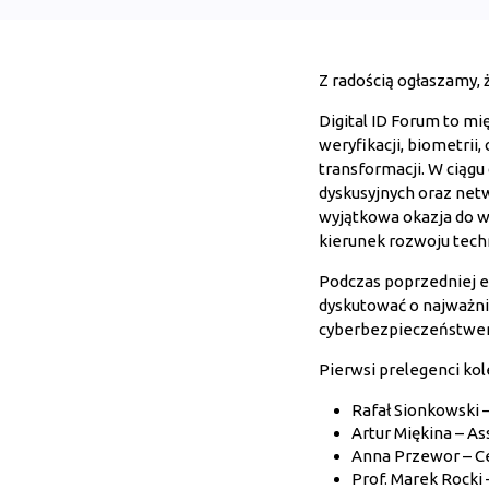
Z radością ogłaszamy, 
Digital ID Forum to 
weryfikacji, biometrii
transformacji. W ciągu
dyskusyjnych oraz netw
wyjątkowa okazja do w
kierunek rozwoju techn
Podczas poprzedniej ed
dyskutować o najważni
cyberbezpieczeństwem 
Pierwsi prelegenci kole
Rafał Sionkowski 
Artur Miękina – A
Anna Przewor – Ce
Prof. Marek Rocki