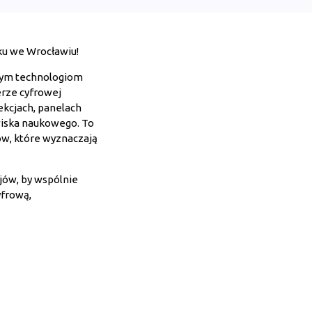
oku we Wrocławiu!
wym technologiom
erze cyfrowej
lekcjach, panelach
owiska naukowego. To
ów, które wyznaczają
ajów, by wspólnie
yfrową,