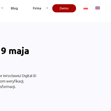
Blog
Firma
Demo
19 maja
e Wrocławiu! Digital ID
m weryfikacji,
sformacji.