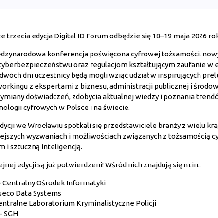
że trzecia edycja Digital ID Forum odbędzie się 18–19 maja 2026 r
międzynarodowa konferencja poświęcona cyfrowej tożsamości, no
, cyberbezpieczeństwu oraz regulacjom kształtującym zaufanie w 
 dwóch dni uczestnicy będą mogli wziąć udział w inspirujących pre
orkingu z ekspertami z biznesu, administracji publicznej i środ
ymiany doświadczeń, zdobycia aktualnej wiedzy i poznania trend
ologii cyfrowych w Polsce i na świecie.
ycji we Wrocławiu spotkali się przedstawiciele branży z wielu kr
ejszych wyzwaniach i możliwościach związanych z tożsamością c
i sztuczną inteligencją.
jnej edycji są już potwierdzeni! Wśród nich znajdują się m.in.:
– Centralny Ośrodek Informatyki
sseco Data Systems
ntralne Laboratorium Kryminalistyczne Policji
 – SGH